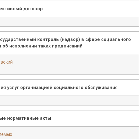
ективный договор
сударственный контроль (надзор) в сфере социального
ы об исполнении таких предписаний
овский
ния услуг организацией социального обслуживания
ые нормативные акты
яемых