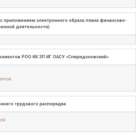
(с приложением электронного образа плана финансово-
венной деятельности)
 клиентов РОО КК ЗП ИГ ОАСУ «Спиридоновский»
ентов
еннего трудового распорядка
дка