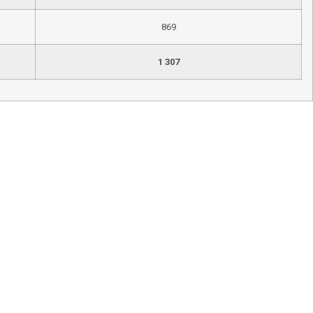
869
1 307